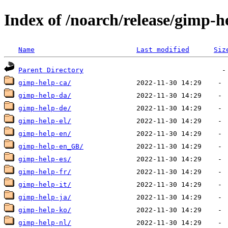
Index of /noarch/release/gimp-h
Name
Last modified
Siz
Parent Directory
gimp-help-ca/
gimp-help-da/
gimp-help-de/
gimp-help-el/
gimp-help-en/
gimp-help-en_GB/
gimp-help-es/
gimp-help-fr/
gimp-help-it/
gimp-help-ja/
gimp-help-ko/
gimp-help-nl/